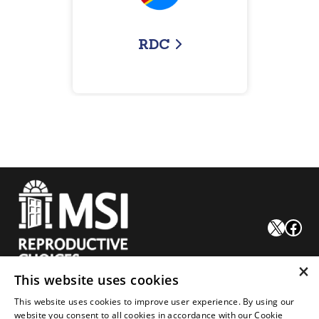
RDC
X
Facebook
×
This website uses cookies
Mariprist doit être utilisé uniquement conformément aux lois du
This website uses cookies to improve user experience. By using our
pays de vente.
website you consent to all cookies in accordance with our Cookie