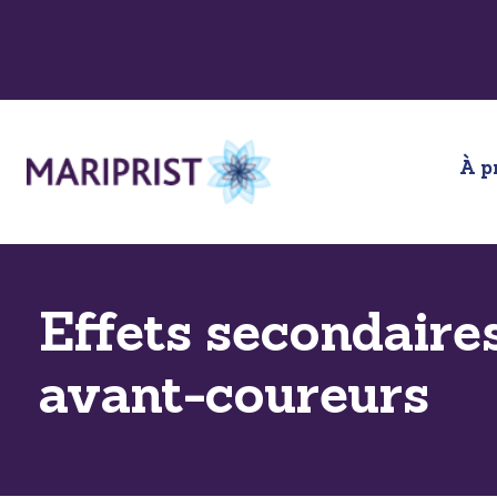
Aller
au
contenu
À p
Effets secondaires
avant-coureurs